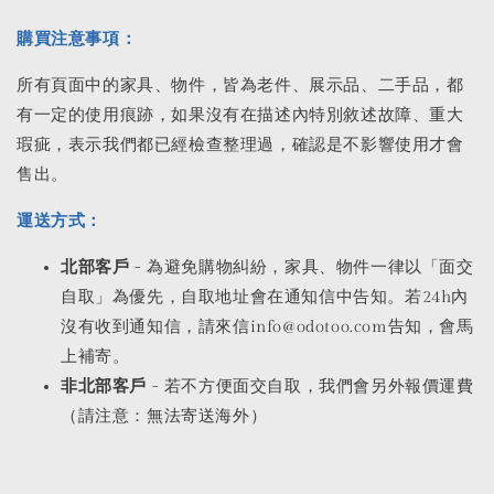
購買注意事項：
所有頁面中的家具、物件，皆為老件、展示品、二手品，都
有一定的使用痕跡，如果沒有在描述內特別敘述故障、重大
瑕疵，表示我們都已經檢查整理過，確認是不影響使用才會
售出。
運送方式：
北部客戶
- 為避免購物糾紛，家具、物件一律以「面交
自取」為優先，自取地址會在通知信中告知。若24h內
沒有收到通知信，請來信info@odotoo.com告知，會馬
上補寄。
非北部客戶
- 若不方便面交自取，我們會另外報價運費
（請注意：無法寄送海外）