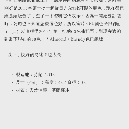
油氈面的觸感很像上了一層厚厚的絲絨膜的美奈板，這兩張
剛好是2013年第一批一起從日方Artek訂製的顏色，現在都已
經是絕版色了，查了一下資料它們表示：因為一開始要訂製
時，公司也不知道怎麼選色好，所以當時60個顏色全部都訂
了（...）就這樣從2013年第一批的60色油氈面，到現在濃縮
到剩下現在的18色。＊Almond / Brandy色已絕版
...以上，說好的簡述？也太長...
製造地：芬蘭, 2014
尺寸（cm）：高度：44 / 直徑：38
材質：天然油氈、芬蘭樺木