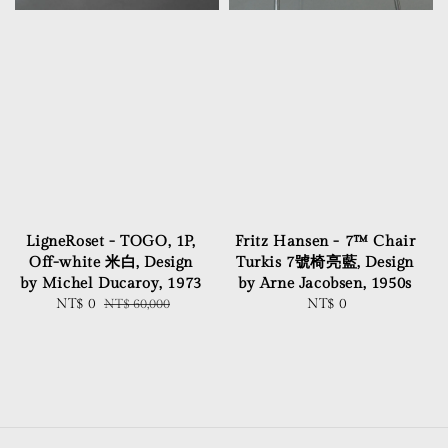
LigneRoset - TOGO, 1P,
Fritz Hansen - 7™ Chair
Off-white 米白, Design
Turkis 7號椅亮藍, Design
by Michel Ducaroy, 1973
by Arne Jacobsen, 1950s
Sale
NT$ 0
Regular
NT$ 60,000
NT$ 0
Regular
price
price
price