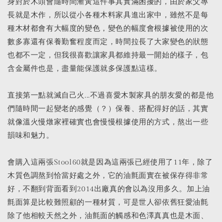
身對於木頭會隨時間漸黃這件事其實滿困擾的，由於家父專
長就是木作，所以從小各種木料家具進出家中，雖然不是每
種木材都會有大幅度的變色，變色的幅度會根據被使用的次
數多寡還有保養勤奮程度而定，時間拉長了大家變色的狀態
也都不一定，但我很喜歡讓家具都維持最一開始的樣子，包
含金屬件也是，盡量能保護就多保護點這樣。
直接第一點就滅自己火...不過喜愛木製家具的朋友愛的都是他
們隨時間一起變老的感覺（？）保養、搭配得好的話，其實
就像溫火慢燉家裡確實也會慢慢根據使用的方式，熬出一些
韻味和魅力。
會購入這兩張Stool60就是因為這兩張已經使用了11年，除了
木質色調熬到恰當好處之外，它的油氈面實在被保存得非常
好，不翻到背面看到2014出廠真的會以為沒用多久。加上油
氈面算是比較難照顧的一種材質，可是世人卻依舊狂愛油氈
除了他相較天然之外，油氈面的觸感和色澤真真也是木面、