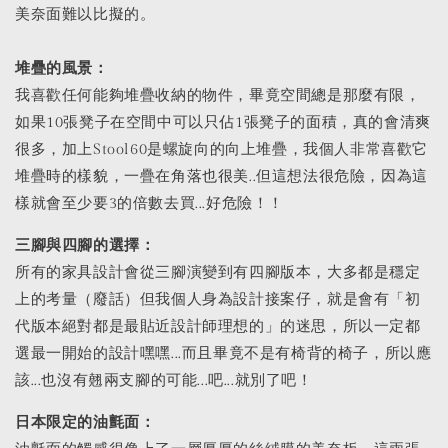
美奈面難以比擬的。
堆疊的風景：
我喜歡任何能夠堆疊收納的物件，畢竟空間總是那麼有限，
如果10張凳子在空間中可以只佔1張凳子的面積，真的會清爽
很多，加上Stool60是螺旋向的向上堆疊，我個人非常喜歡它
堆疊時的樣貌，一疊在角落也很美..但這想法很危險，因為這
樣就會至少要3的倍數去買...好危險！！
三腳與四腳的選擇：
所有的家具設計會從三腳演變到有四腳版本，大多都是穩定
上的考量（廢話）但我個人身為設計接案仔，就是會有「初
代版本絕對都是最貼近設計師理想的」的迷思，所以一定都
選最一開始的設計嘿嘿...而且畢竟不是有椅背的椅子，所以應
該...也沒有翹兩支腳的可能...吧...就別了吧！
日本限定的油氈面：