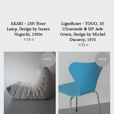
AKARI - 23N Floor
LigneRoset - TOGO, 1P,
Lamp, Design by Isamu
Ultrasuede ® HP Jade
Noguchi, 1950s
Green, Design by Michel
NT$ 0
Regular
Ducaroy, 1973
price
NT$ 0
Regular
price
SOLD
SOLD