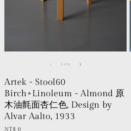
1
/
12
Artek - Stool60
Birch+Linoleum - Almond 原
木油氈面杏仁色, Design by
Alvar Aalto, 1933
Regular
NT$ 0