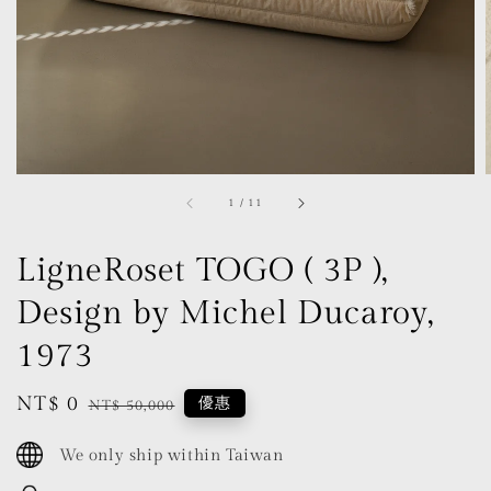
1
/
11
LigneRoset TOGO ( 3P ),
Design by Michel Ducaroy,
1973
Sale
NT$ 0
Regular
優惠
NT$ 50,000
price
price
We only ship within Taiwan