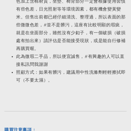
色加上含棉材質，坐墊、椅背部分一定會根據使用習慣
有些色差，日光照射等等環境因素，都有機會變黃變
米。但售出前都已經仔細清洗、整理過，所以表面的那
些微微色差，#並不是髒污，這座有比較明顯的瑕疵，
就是在坐面部分，雖然沒有少釦子，有一個破損（破損
處有拍出來）請評估是否能接受現狀，或是能自行修補
再購買喔。
此為微瑕二手品，所以便宜誠售，#有興趣的人可以直
接私訊問我謝謝
照顧方式：如果有髒污，建議用中性洗滌劑輕輕擦拭即
可（不要太濕）。
購買注意事項：