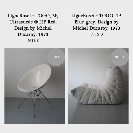
LigneRoset - TOGO, 3P,
LigneRoset - TOGO, 1P,
Ultrasuede ® HP Red,
Blue-gray, Design by
Design by Michel
Michel Ducaroy, 1973
Ducaroy, 1973
NT$ 0
Regular
NT$ 0
Regular
price
price
SOLD
SOLD