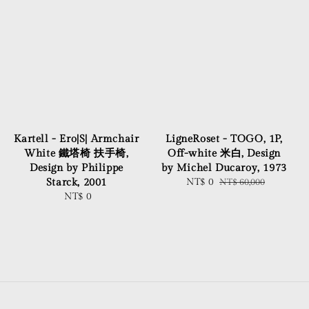
Kartell - Ero|S| Armchair
LigneRoset - TOGO, 1P,
White 鐵塔椅 扶手椅,
Off-white 米白, Design
Design by Philippe
by Michel Ducaroy, 1973
Starck, 2001
Sale
NT$ 0
Regular
NT$ 60,000
NT$ 0
Regular
price
price
price