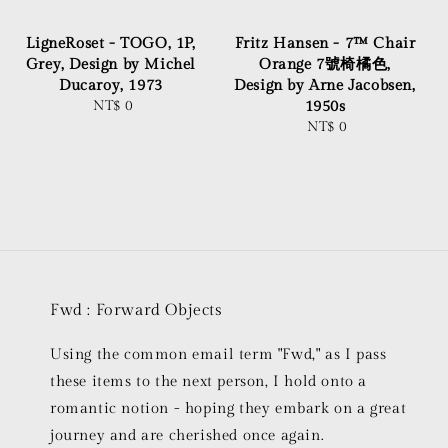
LigneRoset - TOGO, 1P,
Fritz Hansen - 7™ Chair
Grey, Design by Michel
Orange 7號椅橘色,
Ducaroy, 1973
Design by Arne Jacobsen,
NT$ 0
Regular
1950s
price
NT$ 0
Regular
price
Fwd : Forward Objects
Using the common email term "Fwd," as I pass
these items to the next person, I hold onto a
romantic notion - hoping they embark on a great
journey and are cherished once again.