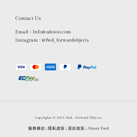
Contact Us
Email : Info@odotoo.com
Instagram : @fwd_forwardobjects
Copyrights © 2025 Fwd : Forward Objects.
服務條款
隱私政策
退款政策
About Fwd
|
|
|