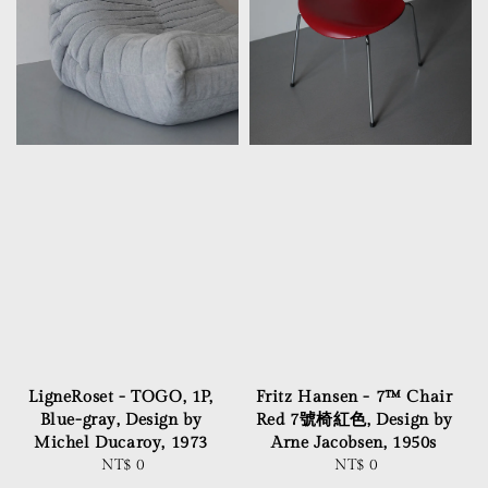
LigneRoset - TOGO, 1P,
Fritz Hansen - 7™ Chair
Blue-gray, Design by
Red 7號椅紅色, Design by
Michel Ducaroy, 1973
Arne Jacobsen, 1950s
NT$ 0
Regular
NT$ 0
Regular
price
price