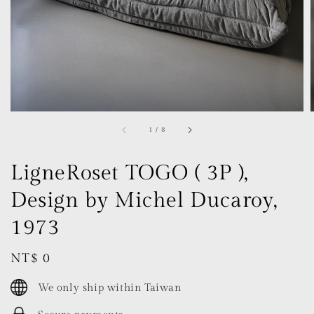
1
/
8
LigneRoset TOGO ( 3P ),
Design by Michel Ducaroy,
1973
Regular
NT$ 0
price
We only ship within Taiwan