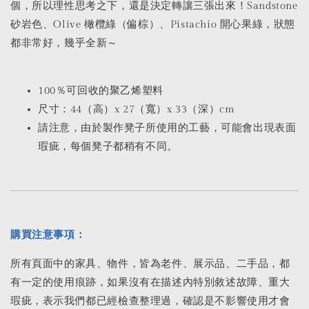
個，所以理性思考之下，還是決定轉讓三張出來！Sandstone
砂岩色、Olive 橄欖綠（偏棕）、Pistachio 開心果綠，狀態
都非常好，幾乎全新～
100％可回收的聚乙烯塑料
尺寸：44（高）x 27（寬）x 33（深）cm
請注意，由於製作凳子所使用的工藝，可能會出現表面
瑕疵，每個凳子都稍有不同。
購買注意事項：
所有頁面中的家具、物件，皆為老件、展示品、二手品，都
有一定的使用痕跡，如果沒有在描述內特別敘述故障、重大
瑕疵，表示我們都已經檢查整理過，確認是不影響使用才會