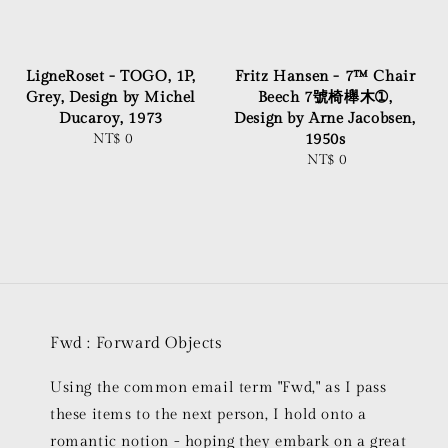
LigneRoset - TOGO, 1P,
Fritz Hansen - 7™ Chair
Grey, Design by Michel
Beech 7號椅櫸木➀,
Ducaroy, 1973
Design by Arne Jacobsen,
NT$ 0
Regular
1950s
price
NT$ 0
Regular
price
Fwd : Forward Objects
Using the common email term "Fwd," as I pass
these items to the next person, I hold onto a
romantic notion - hoping they embark on a great