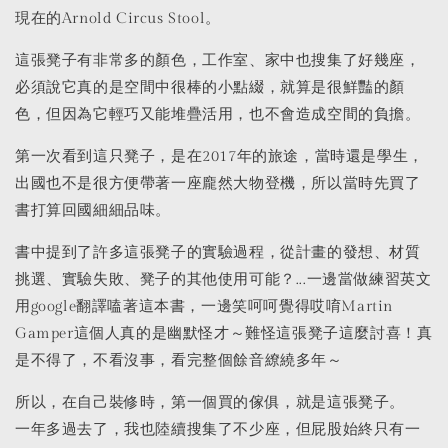
現在的Arnold Circus Stool。
這張凳子有非常多的顏色，工作室、家中也搜集了好幾座，
必須說它真的是空間中很棒的小點綴，就算是很鮮豔的顏
色，但因為它輕巧又能堆疊活用，也不會造成空間的負擔。
第一次看到這只凳子，是在2017年的旅途，當時還是學生，
出國也不是很方便帶著一座龐然大物登機，所以當時先買了
書打算回國細細品味。
書中提到了許多這張凳子的實驗過程，從計畫的發想、材質
挑選、實驗失敗、凳子的其他使用可能？...一邊當做練習英文
用google翻譯嗑著這本書，一邊笑呵呵覺得哎唷Martin
Gamper這個人真的是幽默怪才～難怪這張凳子這麼討喜！真
是不得了，不看沒事，看完整個餘音繚繞多年～
所以，在自己裝修時，第一個買的傢俱，就是這張凳子。
一年多過去了，我也陸續搜集了不少座，但屁股始終只有一