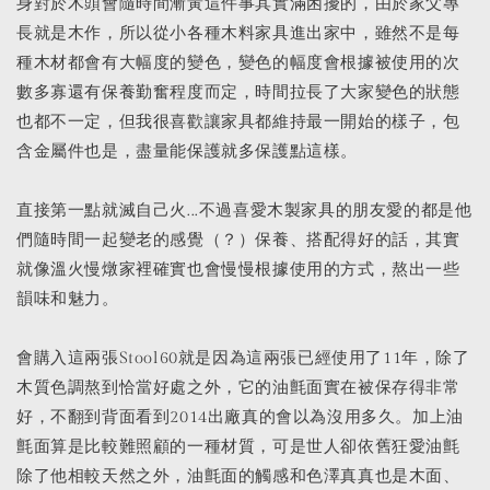
身對於木頭會隨時間漸黃這件事其實滿困擾的，由於家父專
長就是木作，所以從小各種木料家具進出家中，雖然不是每
種木材都會有大幅度的變色，變色的幅度會根據被使用的次
數多寡還有保養勤奮程度而定，時間拉長了大家變色的狀態
也都不一定，但我很喜歡讓家具都維持最一開始的樣子，包
含金屬件也是，盡量能保護就多保護點這樣。
直接第一點就滅自己火...不過喜愛木製家具的朋友愛的都是他
們隨時間一起變老的感覺（？）保養、搭配得好的話，其實
就像溫火慢燉家裡確實也會慢慢根據使用的方式，熬出一些
韻味和魅力。
會購入這兩張Stool60就是因為這兩張已經使用了11年，除了
木質色調熬到恰當好處之外，它的油氈面實在被保存得非常
好，不翻到背面看到2014出廠真的會以為沒用多久。加上油
氈面算是比較難照顧的一種材質，可是世人卻依舊狂愛油氈
除了他相較天然之外，油氈面的觸感和色澤真真也是木面、