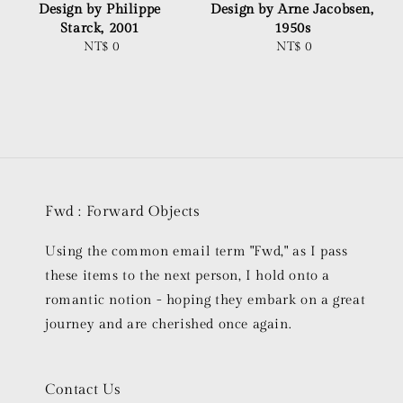
Design by Philippe
Design by Arne Jacobsen,
Starck, 2001
1950s
NT$ 0
Regular
NT$ 0
Regular
price
price
Fwd : Forward Objects
Using the common email term "Fwd," as I pass
these items to the next person, I hold onto a
romantic notion - hoping they embark on a great
journey and are cherished once again.
Contact Us