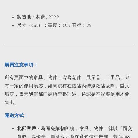
製造地：芬蘭, 2022
尺寸（cm）：高度：40 / 直徑：38
購買注意事項：
所有頁面中的家具、物件，皆為老件、展示品、二手品，都
有一定的使用痕跡，如果沒有在描述內特別敘述故障、重大
瑕疵，表示我們都已經檢查整理過，確認是不影響使用才會
售出。
運送方式：
北部客戶
- 為避免購物糾紛，家具、物件一律以「面交
自取」為優先，自取地址會在通知信中告知。若24h內