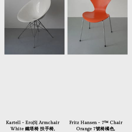
Kartell - Ero|S| Armchair
Fritz Hansen - 7™ Chair
White 鐵塔椅 扶手椅,
Orange 7號椅橘色,