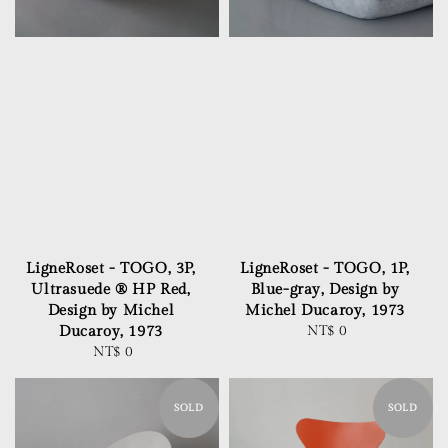
LigneRoset - TOGO, 3P,
LigneRoset - TOGO, 1P,
Ultrasuede ® HP Red,
Blue-gray, Design by
Design by Michel
Michel Ducaroy, 1973
Ducaroy, 1973
NT$ 0
Regular
NT$ 0
Regular
price
price
SOLD
SOLD