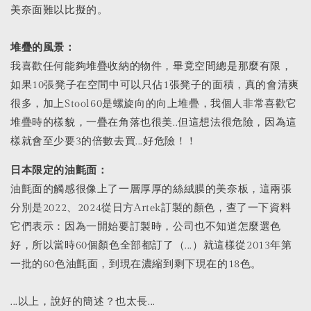
美奈面難以比擬的。
堆疊的風景：
我喜歡任何能夠堆疊收納的物件，畢竟空間總是那麼有限，
如果10張凳子在空間中可以只佔1張凳子的面積，真的會清爽
很多，加上Stool60是螺旋向的向上堆疊，我個人非常喜歡它
堆疊時的樣貌，一疊在角落也很美..但這想法很危險，因為這
樣就會至少要3的倍數去買...好危險！！
日本限定的油氈面：
油氈面的觸感很像上了一層厚厚的絲絨膜的美奈板，這兩張
分別是2022、2024從日方Artek訂製的顏色，查了一下資料
它們表示：因為一開始要訂製時，公司也不知道怎麼選色
好，所以當時60個顏色全部都訂了（...）就這樣從2013年第
一批的60色油氈面，到現在濃縮到剩下現在的18色。
...以上，說好的簡述？也太長...