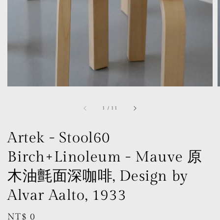
1
/
11
Artek - Stool60
Birch+Linoleum - Mauve 原
木油氈面深咖啡, Design by
Alvar Aalto, 1933
Regular
NT$ 0