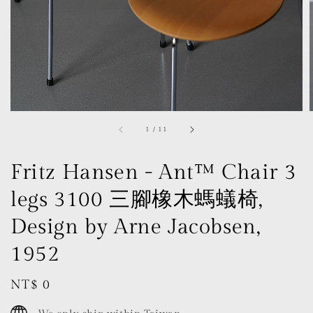
1
/
11
Fritz Hansen - Ant™ Chair 3
legs 3100 三腳橡木螞蟻椅,
Design by Arne Jacobsen,
1952
Regular
NT$ 0
price