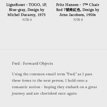
LigneRoset - TOGO, 1P,
Fritz Hansen - 7™ Chair
Blue-gray, Design by
Red 7號椅紅色, Design by
Michel Ducaroy, 1973
Arne Jacobsen, 1950s
NT$ 0
Regular
NT$ 0
Regular
price
price
Fwd : Forward Objects
Using the common email term "Fwd," as I pass
these items to the next person, I hold onto a
romantic notion - hoping they embark on a great
journey and are cherished once again.