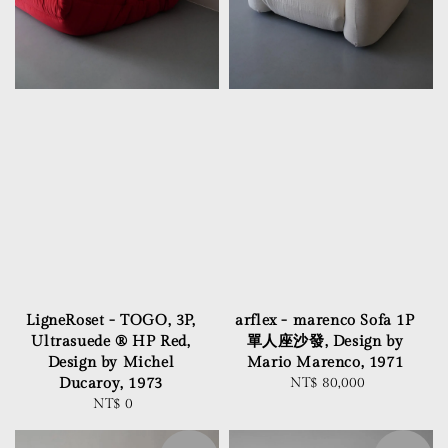
LigneRoset - TOGO, 3P,
arflex - marenco Sofa 1P
Ultrasuede ® HP Red,
單人座沙發, Design by
Design by Michel
Mario Marenco, 1971
Ducaroy, 1973
NT$ 80,000
Regular
NT$ 0
Regular
price
price