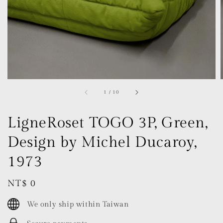
1
/
10
LigneRoset TOGO 3P, Green,
Design by Michel Ducaroy,
1973
Regular
NT$ 0
price
We only ship within Taiwan