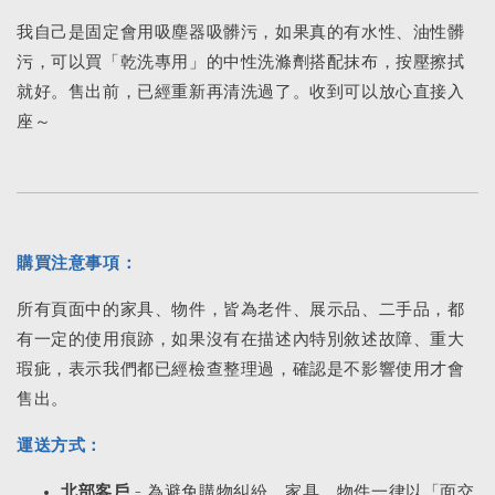
我自己是固定會用吸塵器吸髒污，如果真的有水性、油性髒
污，可以買「乾洗專用」的中性洗滌劑搭配抹布，按壓擦拭
就好。售出前，已經重新再清洗過了。收到可以放心直接入
座～
購買注意事項：
所有頁面中的家具、物件，皆為老件、展示品、二手品，都
有一定的使用痕跡，如果沒有在描述內特別敘述故障、重大
瑕疵，表示我們都已經檢查整理過，確認是不影響使用才會
售出。
運送方式：
北部客戶
- 為避免購物糾紛，家具、物件一律以「面交