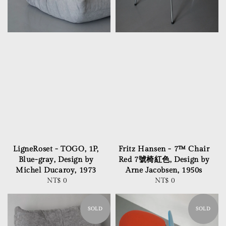
LigneRoset - TOGO, 1P,
Fritz Hansen - 7™ Chair
Blue-gray, Design by
Red 7號椅紅色, Design by
Michel Ducaroy, 1973
Arne Jacobsen, 1950s
NT$ 0
Regular
NT$ 0
Regular
price
price
SOLD
SOLD