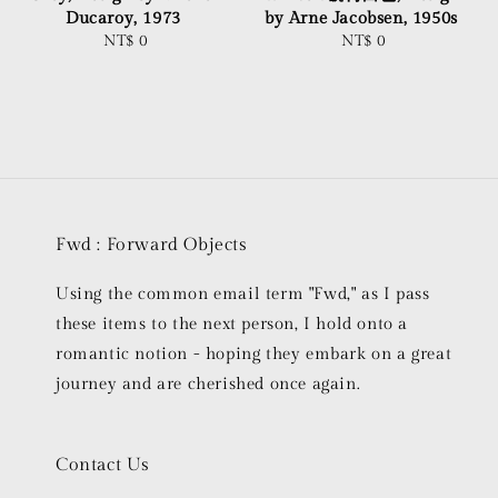
Ducaroy, 1973
by Arne Jacobsen, 1950s
NT$ 0
Regular
NT$ 0
Regular
price
price
Fwd : Forward Objects
Using the common email term "Fwd," as I pass
these items to the next person, I hold onto a
romantic notion - hoping they embark on a great
journey and are cherished once again.
Contact Us