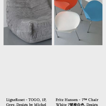
LigneRoset - TOGO, 1P,
Fritz Hansen - 7™ Chair
Grey, Design by Michel
White 7號椅白色, Design