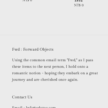
NT$ 0
Regular
1952
price
NT$ 0
Regular
price
Fwd : Forward Objects
Using the common email term "Fwd," as I pass
these items to the next person, I hold onto a
romantic notion - hoping they embark on a great
journey and are cherished once again.
Contact Us
Email : Info@odotoo.com