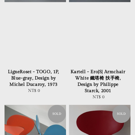
LigneRoset - TOGO, 1P,
Kartell - Ero|S| Armchair
Blue-gray, Design by
White 鐵塔椅 扶手椅,
Michel Ducaroy, 1973
Design by Philippe
NT$ 0
Regular
Starck, 2001
price
NT$ 0
Regular
price
SOLD
SOLD