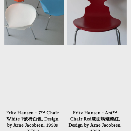
Fritz Hansen - 7™ Chair
Fritz Hansen - Ant™
White 7號椅白色, Design
Chair Red漆面螞蟻椅紅,
by Arne Jacobsen, 1950s
Design by Arne Jacobsen,