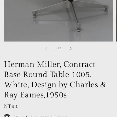
1
/
9
Herman Miller, Contract
Base Round Table 1005,
White, Design by Charles &
Ray Eames,1950s
Regular
NT$ 0
price