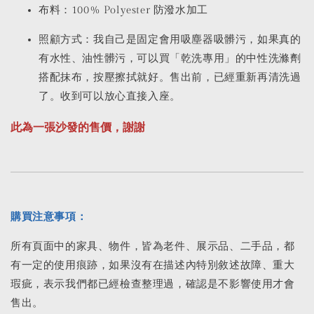
布料：100% Polyester 防潑水加工
照顧方式：我自己是固定會用吸塵器吸髒污，如果真的
有水性、油性髒污，可以買「乾洗專用」的中性洗滌劑
搭配抹布，按壓擦拭就好。售出前，已經重新再清洗過
了。收到可以放心直接入座。
此為一張沙發的售價，謝謝
購買注意事項：
所有頁面中的家具、物件，皆為老件、展示品、二手品，都
有一定的使用痕跡，如果沒有在描述內特別敘述故障、重大
瑕疵，表示我們都已經檢查整理過，確認是不影響使用才會
售出。