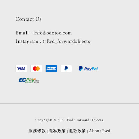
Contact Us
Email : Info@odotoo.com
Instagram : @fwd_forwardobjects
Copyrights © 2025 Fwd : Forward Objects.
服務條款
隱私政策
退款政策
About Fwd
|
|
|