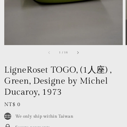
1
/
16
LigneRoset TOGO, (1人座) ,
Green, Designe by Michel
Ducaroy, 1973
Regular
NT$ 0
price
We only ship within Taiwan