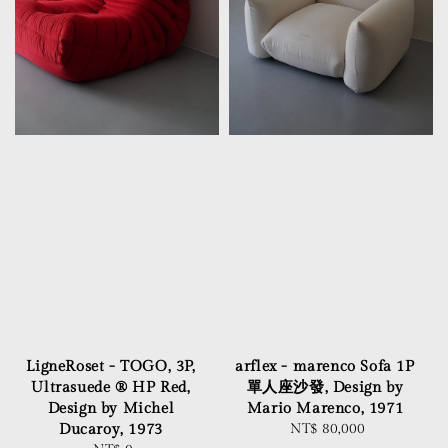
LigneRoset - TOGO, 3P,
arflex - marenco Sofa 1P
Ultrasuede ® HP Red,
單人座沙發, Design by
Design by Michel
Mario Marenco, 1971
Ducaroy, 1973
NT$ 80,000
Regular