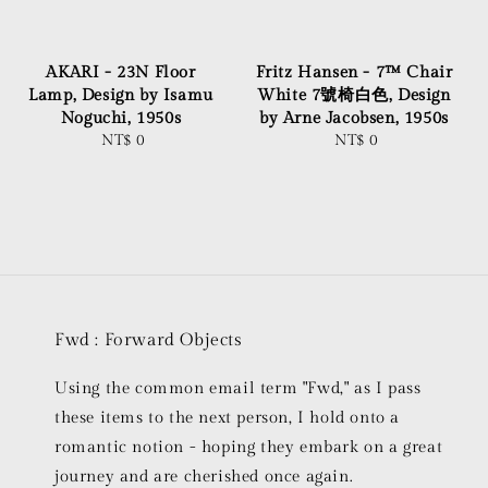
AKARI - 23N Floor
Fritz Hansen - 7™ Chair
Lamp, Design by Isamu
White 7號椅白色, Design
Noguchi, 1950s
by Arne Jacobsen, 1950s
NT$ 0
Regular
NT$ 0
Regular
price
price
Fwd : Forward Objects
Using the common email term "Fwd," as I pass
these items to the next person, I hold onto a
romantic notion - hoping they embark on a great
journey and are cherished once again.