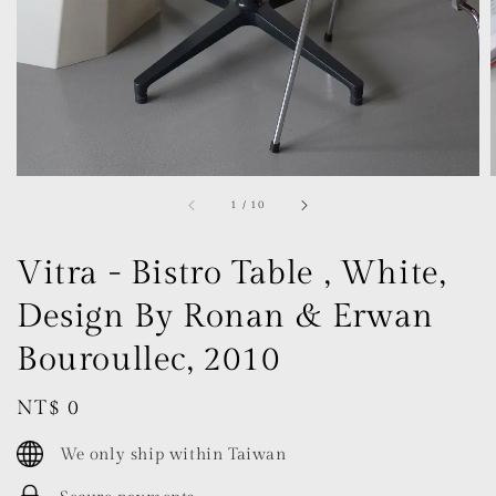
1
/
10
Vitra - Bistro Table , White,
Design By Ronan & Erwan
Bouroullec, 2010
Regular
NT$ 0
price
We only ship within Taiwan