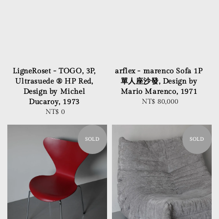
LigneRoset - TOGO, 3P,
arflex - marenco Sofa 1P
Ultrasuede ® HP Red,
單人座沙發, Design by
Design by Michel
Mario Marenco, 1971
Ducaroy, 1973
NT$ 80,000
Regular
NT$ 0
Regular
price
price
SOLD
SOLD