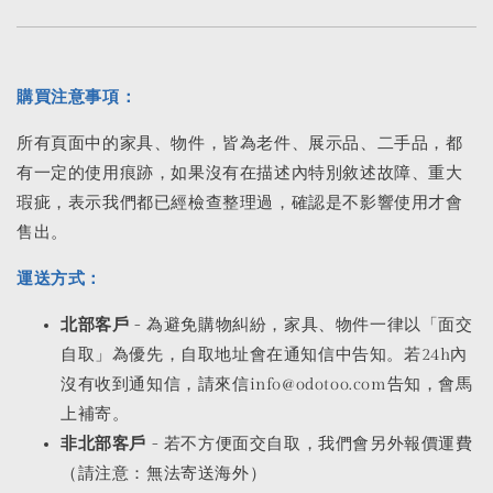
購買注意事項：
所有頁面中的家具、物件，皆為老件、展示品、二手品，都
有一定的使用痕跡，如果沒有在描述內特別敘述故障、重大
瑕疵，表示我們都已經檢查整理過，確認是不影響使用才會
售出。
運送方式：
北部客戶
- 為避免購物糾紛，家具、物件一律以「面交
自取」為優先，自取地址會在通知信中告知。若24h內
沒有收到通知信，請來信info@odotoo.com告知，會馬
上補寄。
非北部客戶
- 若不方便面交自取，我們會另外報價運費
（請注意：無法寄送海外）