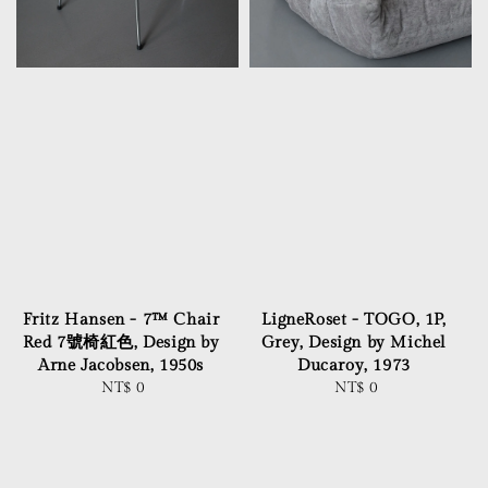
Fritz Hansen - 7™ Chair
LigneRoset - TOGO, 1P,
Red 7號椅紅色, Design by
Grey, Design by Michel
Arne Jacobsen, 1950s
Ducaroy, 1973
NT$ 0
Regular
NT$ 0
Regular
price
price